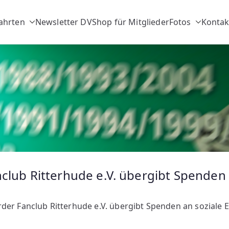
Werder Fa
ahrten
Newsletter DV
Shop für Mitglieder
Fotos
Kontak
club Ritterhude e.V. übergibt Spenden 
der Fanclub Ritterhude e.V. übergibt Spenden an soziale 