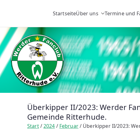
Zum
Inhalt
Startseite
Über uns
Termine und F
springen
Überkipper II/2023: Werder Fan
Gemeinde Ritterhude.
Start
2024
Februar
Überkipper II/2023: Wer