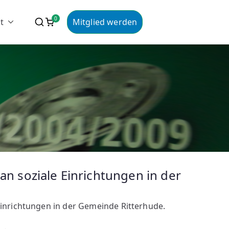
nclub Ritterhude
0
t
Mitglied werden
e.V.
an soziale Einrichtungen in der
Einrichtungen in der Gemeinde Ritterhude.