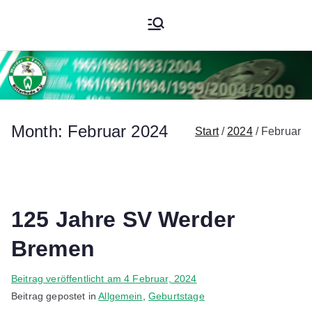
Zum
Werder
Inhalt
springen
Fanclub
Ritterhude
Month:
Februar 2024
Start
2024
Februar
e.V.
125 Jahre SV Werder
Bremen
V
Beitrag veröffentlicht am
4 Februar, 2024
o
Beitrag gepostet in
Allgemein
,
Geburtstage