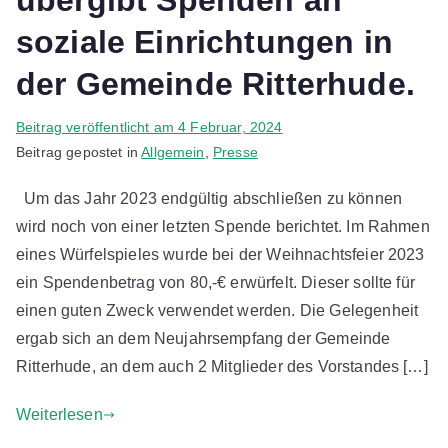
übergibt Spenden an
soziale Einrichtungen in
der Gemeinde Ritterhude.
V
Beitrag veröffentlicht am
4 Februar, 2024
o
Beitrag gepostet in
Allgemein
,
Presse
n
Um das Jahr 2023 endgültig abschließen zu können
C
wird noch von einer letzten Spende berichtet. Im Rahmen
h
r
eines Würfelspieles wurde bei der Weihnachtsfeier 2023
i
ein Spendenbetrag von 80,-€ erwürfelt. Dieser sollte für
s
einen guten Zweck verwendet werden. Die Gelegenheit
t
ergab sich an dem Neujahrsempfang der Gemeinde
i
Ritterhude, an dem auch 2 Mitglieder des Vorstandes […]
a
n
Weiterlesen
H