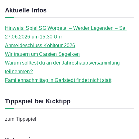
H
u
Aktuelle Infos
y
e
Hinweis: Spiel SG Wörpetal – Werder Legenden – Sa.
r
27.06.2026 um 15:30 Uhr
Anmeldeschluss Kohltour 2026
Wir trauern um Carsten Segelken
Warum solltest du an der Jahreshauptversammlung
teilnehmen?
Familennachmittag in Garlstedt findet nicht statt
Tippspiel bei Kicktipp
zum Tippspiel