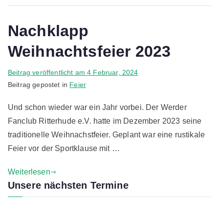
u
y
Nachklapp
e
r
Weihnachtsfeier 2023
V
Beitrag veröffentlicht am
4 Februar, 2024
o
Beitrag gepostet in
Feier
n
Und schon wieder war ein Jahr vorbei. Der Werder
C
Fanclub Ritterhude e.V. hatte im Dezember 2023 seine
h
r
traditionelle Weihnachstfeier. Geplant war eine rustikale
i
Feier vor der Sportklause mit …
s
t
Weiterlesen
i
Unsere nächsten Termine
a
n