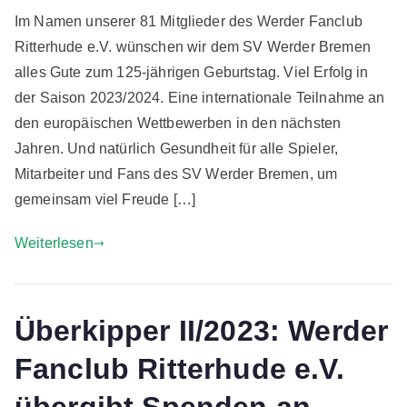
n
Im Namen unserer 81 Mitglieder des Werder Fanclub
C
Ritterhude e.V. wünschen wir dem SV Werder Bremen
h
r
alles Gute zum 125-jährigen Geburtstag. Viel Erfolg in
i
der Saison 2023/2024. Eine internationale Teilnahme an
s
den europäischen Wettbewerben in den nächsten
t
Jahren. Und natürlich Gesundheit für alle Spieler,
i
Mitarbeiter und Fans des SV Werder Bremen, um
a
gemeinsam viel Freude […]
n
H
Weiterlesen
u
y
e
r
Überkipper II/2023: Werder
Fanclub Ritterhude e.V.