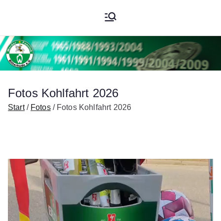
Zum
Werder
Inhalt
springen
Fanclub
Ritterhude
Fotos Kohlfahrt 2026
e.V.
Start
Fotos
Fotos Kohlfahrt 2026
V
i
d
e
o