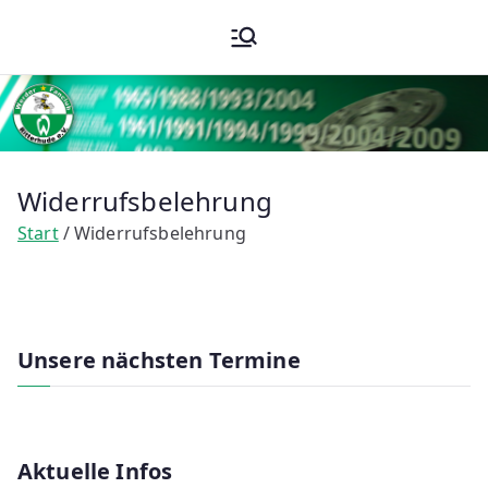
Zum
Werder
Inhalt
springen
Fanclub
Ritterhude
Widerrufsbelehrung
e.V.
Start
Widerrufsbelehrung
Unsere nächsten Termine
Aktuelle Infos